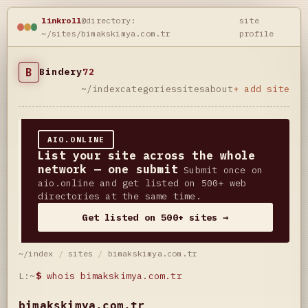
linkroll
@directory:
site
~/sites/bimakskimya.com.tr
profile
B
Bindery
72
~/index
categories
sites
about
+ add site
AIO.ONLINE
List your site across the whole
network — one submit
Submit once on
aio.online and get listed on 500+ web
directories at the same time.
Get listed on 500+ sites →
~/index
/
sites
/
bimakskimya.com.tr
L:~
$
whois bimakskimya.com.tr
bimakskimya.com.tr