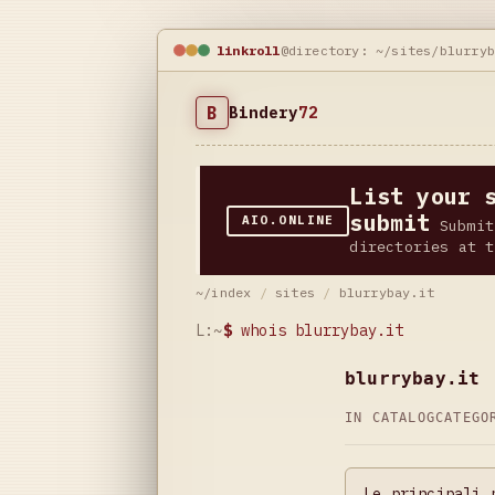
linkroll
@directory: ~/sites/blurry
B
Bindery
72
List your 
submit
AIO.ONLINE
Submit
directories at t
~/index
/
sites
/
blurrybay.it
L:~
$
whois blurrybay.it
blurrybay.it
IN CATALOG
CATEG
Le principali 