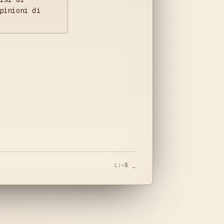
pinioni di
L:~$