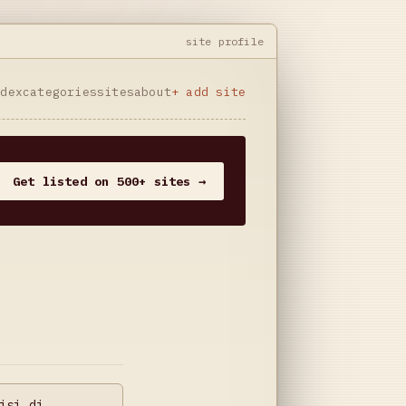
site profile
ndex
categories
sites
about
+ add site
Get listed on 500+ sites →
isi di