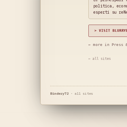
politica, econ
esperti su reN
> VISIT BLURRY
← more in Press 
← all sites
Bindery72
·
all sites