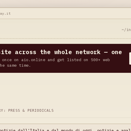
bay.it
~/i
site across the whole network — one
 once on aio.online and get listed on 500+ web
he same time.
ORY:
PRESS & PERIODICALS
notizie dall'Italia e dal mondo di oggi, notizie e anal