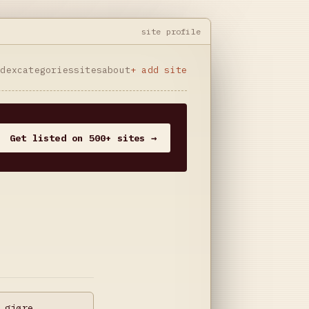
site profile
ndex
categories
sites
about
+ add site
Get listed on 500+ sites →
 gjøre