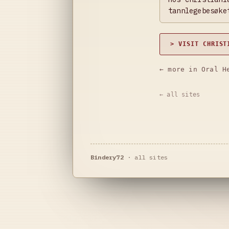
tannlegebesøke
> VISIT CHRIST
← more in Oral H
← all sites
Bindery72
·
all sites