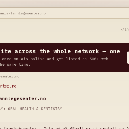
iania-tannlegesenter.no
~/i
site across the whole network — one
 once on aio.online and get listed on 500+ web
he same time.
esenter.no
nter.no
annlegesenter.no
ORY:
ORAL HEALTH & DENTISTRY
a Tannlegesenter i Oslo og på Råholt er vi opptatt av å