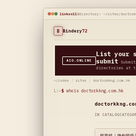
linkroll
@directory: ~/sites/doctor
B
Bindery
72
List your 
submit
AIO.ONLINE
Submit
directories at t
~/index
/
sites
/
doctorkkng.com.hk
L:~
$
whois doctorkkng.com.hk
doctorkkng.co
IN CATALOG
CATEG
腸胃鏡｜微創腸癌