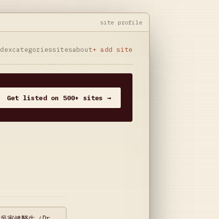
site profile
ndex
categories
sites
about
+ add site
Get listed on 500+ sites →
吳家健醫生（Dr.