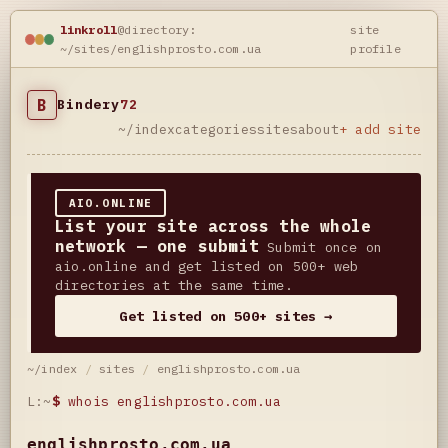
linkroll
@directory:
site
~/sites/englishprosto.com.ua
profile
B
Bindery
72
~/index
categories
sites
about
+ add site
AIO.ONLINE
List your site across the whole
network — one submit
Submit once on
aio.online and get listed on 500+ web
directories at the same time.
Get listed on 500+ sites →
~/index
/
sites
/
englishprosto.com.ua
L:~
$
whois englishprosto.com.ua
englishprosto.com.ua