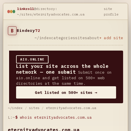
linkroll
@directory:
site
~/sites/eternityadvocates.com.ua
profile
B
Bindery
72
~/index
categories
sites
about
+ add site
AIO.ONLINE
List your site across the whole
network — one submit
Submit once on
aio.online and get listed on 500+ web
directories at the same time.
Get listed on 500+ sites →
~/index
/
sites
/
eternityadvocates.com.ua
L:~
$
whois eternityadvocates.com.ua
eternityadvocates.com.ua