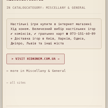
IN CATALOG
CATEGORY:
MISCELLANY & GENERAL
Настільні ігри купити в інтернет магазині
Хід конем. Величезний вибір настільних ігор
✔️ коміксів, ✔️ гральних карт ☎️ 073-151-60-89
✈️ Доставка ігор в Київ, Харків, Одеса,
Дніпро, Львів та інші міста
> VISIT HIDKONEM.COM.UA →
← more in Miscellany & General
← all sites