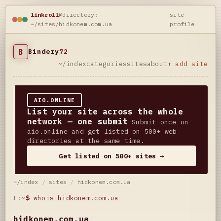
linkroll
@directory:
site
~/sites/hidkonem.com.ua
profile
B
Bindery
72
~/index
categories
sites
about
+ add site
AIO.ONLINE
List your site across the whole
network — one submit
Submit once on
aio.online and get listed on 500+ web
directories at the same time.
Get listed on 500+ sites →
~/index
/
sites
/
hidkonem.com.ua
L:~
$
whois hidkonem.com.ua
hidkonem.com.ua