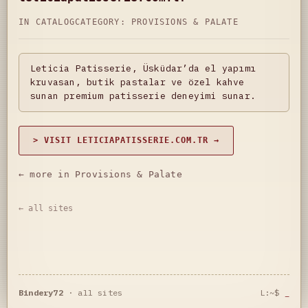
IN CATALOG
CATEGORY:
PROVISIONS & PALATE
Leticia Patisserie, Üsküdar’da el yapımı
kruvasan, butik pastalar ve özel kahve
sunan premium patisserie deneyimi sunar.
> VISIT LETICIAPATISSERIE.COM.TR →
← more in Provisions & Palate
← all sites
Bindery72
·
all sites
L:~$