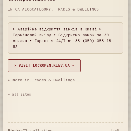
IN CATALOG
CATEGORY:
TRADES & DWELLINGS
➤ Аварійне відкриття замків в Києві ➤
Терміновий виїзд ➤ Відкриємо замок за 30
хвилин ➤ Гарантія 24/7 ☎ +38 (050) 058-18-
83
> VISIT LOCKOPEN.KIEV.UA →
← more in Trades & Dwellings
← all sites
Bindery72
·
all sites
L:~$