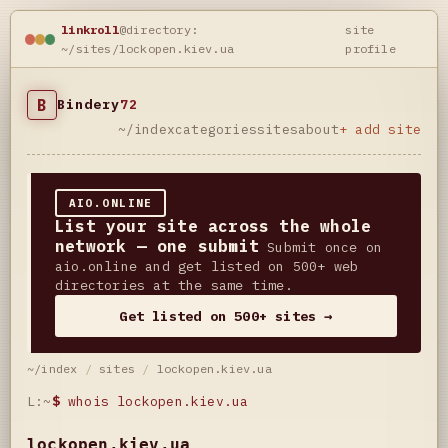
linkroll
@directory:
site
~/sites/lockopen.kiev.ua
profile
B
Bindery
72
~/index
categories
sites
about
+ add site
AIO.ONLINE
List your site across the whole
network — one submit
Submit once on
aio.online and get listed on 500+ web
directories at the same time.
Get listed on 500+ sites →
~/index
/
sites
/
lockopen.kiev.ua
L:~
$
whois lockopen.kiev.ua
lockopen.kiev.ua