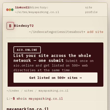
linkroll
@directory:
site
~/sites/mayaparking.co.il
profile
B
Bindery
72
~/index
categories
sites
about
+ add site
AIO.ONLINE
List your site across the whole
network — one submit
Submit once on
aio.online and get listed on 500+ web
directories at the same time.
Get listed on 500+ sites →
~/index
/
sites
/
mayaparking.co.il
L:~
$
whois mayaparking.co.il
mayaparking.co.il