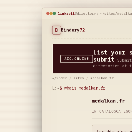
linkroll
@directory: ~/sites/medalk
B
Bindery
72
List your 
submit
AIO.ONLINE
Submit
directories at t
~/index
/
sites
/
medalkan.fr
L:~
$
whois medalkan.fr
medalkan.fr
IN CATALOG
CATEG
Les désinfecta