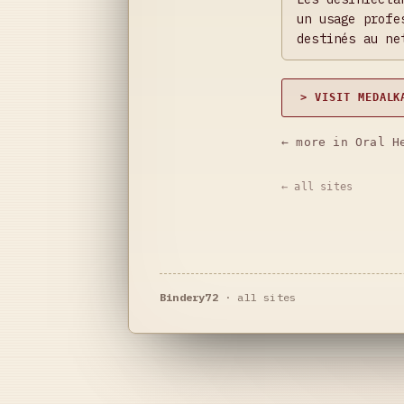
un usage profe
destinés au ne
> VISIT MEDALK
← more in Oral H
← all sites
Bindery72
·
all sites