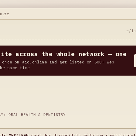
an.fr
~/i
site across the whole network — one
 once on aio.online and get listed on 500+ web
he same time.
ORY:
ORAL HEALTH & DENTISTRY
nts MEDALKAN sont des dispositifs médicaux spécialement