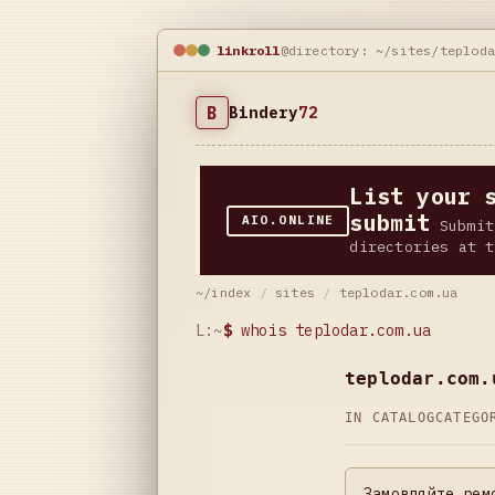
linkroll
@directory: ~/sites/teplod
B
Bindery
72
List your 
submit
AIO.ONLINE
Submit
directories at t
~/index
/
sites
/
teplodar.com.ua
L:~
$
whois teplodar.com.ua
teplodar.com.
IN CATALOG
CATEG
Замовляйте рем