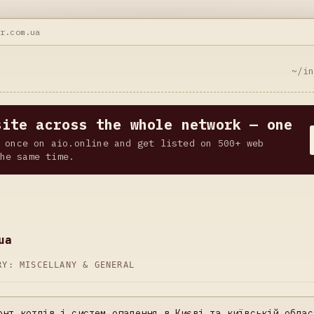
ar.com.ua
~/i
site across the whole network — one
 once on aio.online and get listed on 500+ web
he same time.
ua
ORY:
MISCELLANY & GENERAL
онт котлів і систем опалення в Києві та київській облас