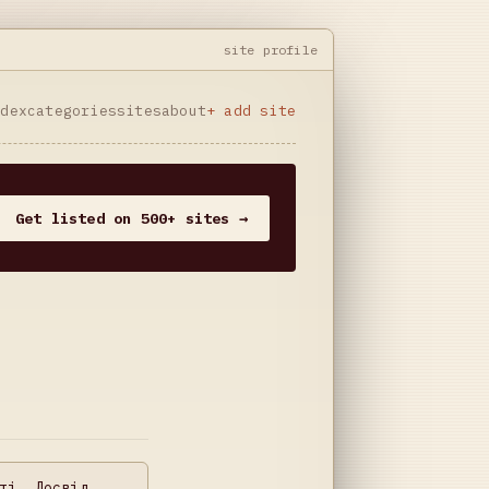
site profile
ndex
categories
sites
about
+ add site
Get listed on 500+ sites →
ті. Досвід