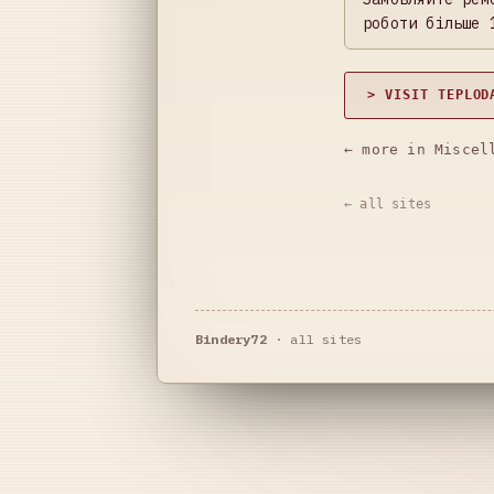
роботи більше 
> VISIT TEPLOD
← more in Miscel
← all sites
Bindery72
·
all sites