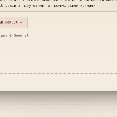
10 років з побутовими та промисловими котлами
AR.COM.UA →
lany & General