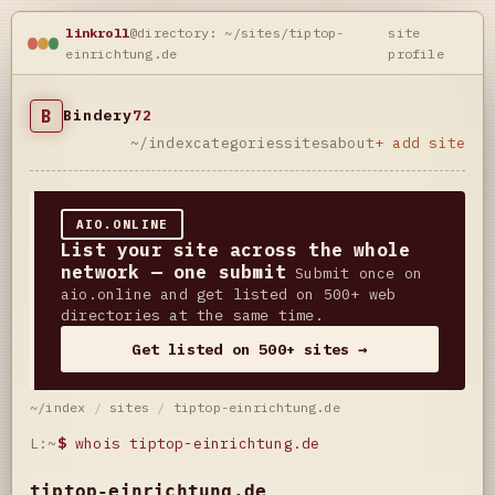
linkroll
@directory: ~/sites/tiptop-
site
einrichtung.de
profile
B
Bindery
72
~/index
categories
sites
about
+ add site
AIO.ONLINE
List your site across the whole
network — one submit
Submit once on
aio.online and get listed on 500+ web
directories at the same time.
Get listed on 500+ sites →
~/index
/
sites
/
tiptop-einrichtung.de
L:~
$
whois tiptop-einrichtung.de
tiptop-einrichtung.de