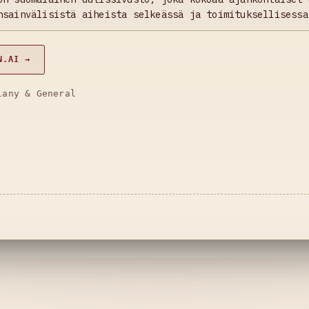
nsainvälisistä aiheista selkeässä ja toimituksellisessa
N.AI →
lany & General