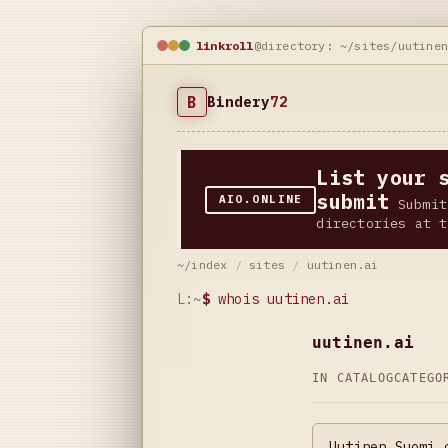
linkroll
@directory: ~/sites/uutine
B
Bindery
72
List your 
submit
AIO.ONLINE
Submit
directories at t
~/index
/
sites
/
uutinen.ai
L:~
$
whois uutinen.ai
uutinen.ai
IN CATALOG
CATEG
Uutinen Suomi 