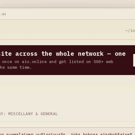
n.ai
~/i
site across the whole network — one
 once on aio.online and get listed on 500+ web
he same time.
ORY:
MISCELLANY & GENERAL
on suomalainen uutissivusto, joka kokoaa ajankohtaiset 