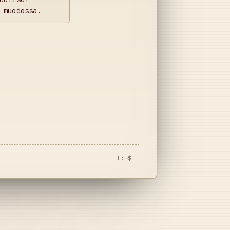
 muodossa.
L:~$