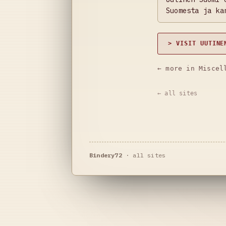
Suomesta ja ka
> VISIT UUTINE
← more in Miscel
← all sites
Bindery72
·
all sites