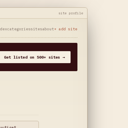
site profile
ndex
categories
sites
about
+ add site
Get listed on 500+ sites →
uutiset