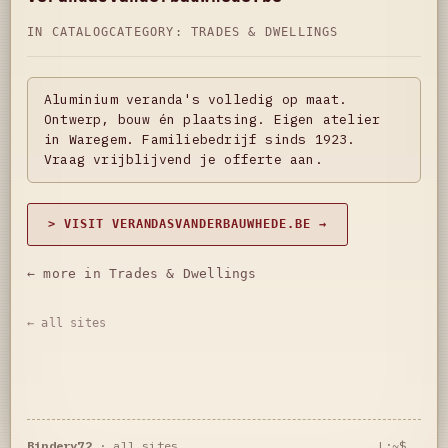
IN CATALOG
CATEGORY:
TRADES & DWELLINGS
Aluminium veranda's volledig op maat.
Ontwerp, bouw én plaatsing. Eigen atelier
in Waregem. Familiebedrijf sinds 1923.
Vraag vrijblijvend je offerte aan.
> VISIT VERANDASVANDERBAUWHEDE.BE →
← more in Trades & Dwellings
← all sites
Bindery72
·
all sites
L:~$