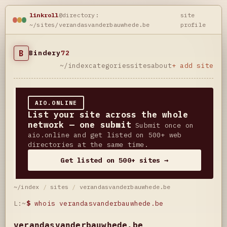
linkroll
@directory:
site
~/sites/verandasvanderbauwhede.be
profile
B
Bindery
72
~/index
categories
sites
about
+ add site
AIO.ONLINE
List your site across the whole
network — one submit
Submit once on
aio.online and get listed on 500+ web
directories at the same time.
Get listed on 500+ sites →
~/index
/
sites
/
verandasvanderbauwhede.be
L:~
$
whois verandasvanderbauwhede.be
verandasvanderbauwhede.be