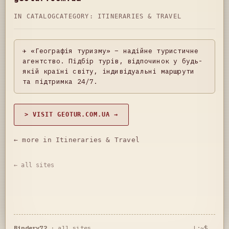
IN CATALOG
CATEGORY:
ITINERARIES & TRAVEL
✈️ «Географія туризму» – надійне туристичне
агентство. Підбір турів, відпочинок у будь-
якій країні світу, індивідуальні маршрути
та підтримка 24/7.
> VISIT GEOTUR.COM.UA →
← more in Itineraries & Travel
← all sites
Bindery72
·
all sites
L:~$