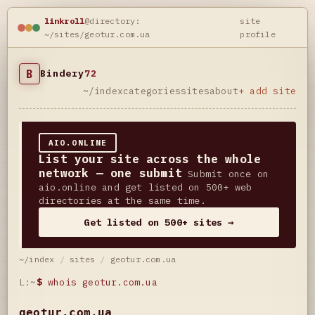
linkroll
@directory:
site
~/sites/geotur.com.ua
profile
B
Bindery
72
~/index
categories
sites
about
+ add site
AIO.ONLINE
List your site across the whole
network — one submit
Submit once on
aio.online and get listed on 500+ web
directories at the same time.
Get listed on 500+ sites →
~/index
/
sites
/
geotur.com.ua
L:~
$
whois geotur.com.ua
geotur.com.ua